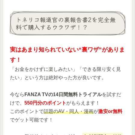
トネリコ報道官の裏報告書2を完全無
料で購入するウラワザ！？
実はあまり知られていない“裏ワザ”がありま
す！
「お金をかけずに楽しみたい」「できる限り安く見
たい」という方は絶対やった方が良いです。
今なら
FANZA TVの14日間無料トライアル
を試すだ
けで、
550円分のポイント
がもらえます！
このポイントで
話題のAV・同人・漫画
が
激安or無料
でゲット可能です！