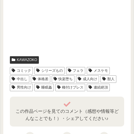
KAWAZOKO
コミック
シリーズもの
フェラ
メスケモ
中出し
体格差
快楽堕ち
成人向け
獣人
男性向け
睡眠姦
種付けプレス
連続絶頂
この作品ページを見てのコメント（感想や情報等ど
んなことでも！）・シェアしてください♪