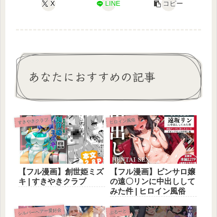
X
LINE
コピー
あなたにおすすめの記事
すきやきクラブ
ヒロイン風俗
【フル漫画】創世姫ミズ
【フル漫画】ピンサロ嬢
キ | すきやきクラブ
の遠〇リンに中出しして
みた件 | ヒロイン風俗
シルバーヘアー愛好会
ぶるーと