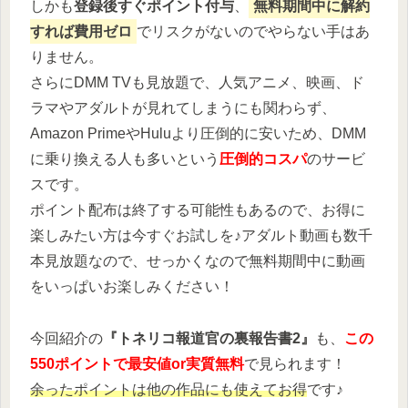
しかも
登録後すぐポイント付与
、
無料期間中に解約
すれば費用ゼロ
でリスクがないのでやらない手はあ
りません。
さらにDMM TVも見放題で、人気アニメ、映画、ド
ラマやアダルトが見れてしまうにも関わらず、
Amazon PrimeやHuluより圧倒的に安いため、DMM
に乗り換える人も多いという
圧倒的コスパ
のサービ
スです。
ポイント配布は終了する可能性もあるので、お得に
楽しみたい方は今すぐお試しを♪アダルト動画も数千
本見放題なので、せっかくなので無料期間中に動画
をいっぱいお楽しみください！
今回紹介の
『トネリコ報道官の裏報告書2』
も、
この
550ポイントで最安値or実質無料
で見られます！
余ったポイントは他の作品にも使えてお得
です♪