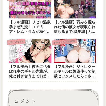
【フル漫画】リゼロ温泉
【フル漫画】弱みを握ら
孕ませ乱交！ エミリ
れた俺の彼女が寝取られ
ア・レム・ラムが種付け
堕ちるまで 瑠夏編 | ぶる
おじさん中出しで妊娠！
ーと
| シルバーヘアー愛好会
かわいいイチゴ1000％
ばたーどりっぷ
【フル漫画】彼氏にベタ
【フル漫画】ジト目クー
ぼれ中のギャル先輩が、
ルギャルに媚薬使って制
俺と付き合うまで | ばた
裁セックスしたらまさか
ーどりっぷ
のメス堕ちした話 | かわ
いいイチゴ1000％
コメント