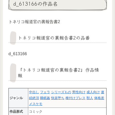
d_613166の作品名
トネリコ報道官の裏報告書2
トネリコ報道官の裏報告書2の品番
d_613166
『トネリコ報道官の裏報告書2』作品情
報
中出し
フェラ
シリーズもの
男性向け
成人向け
連
ジャンル
続絶頂
睡眠姦
快楽堕ち
種付けプレス
獣人
体格差
メスケモ
作品形式
コミック