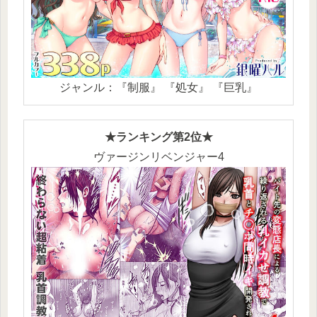
ジャンル：『制服』 『処女』 『巨乳』
★ランキング第2位★
ヴァージンリベンジャー4