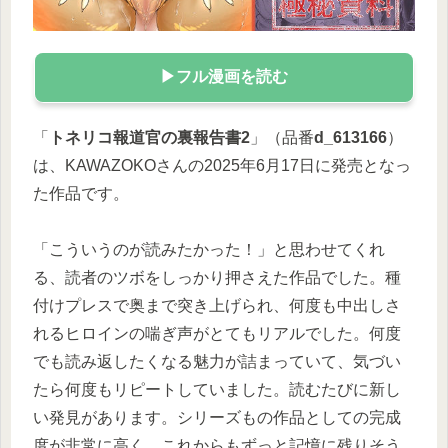
▶フル漫画を読む
「
トネリコ報道官の裏報告書2
」（品番
d_613166
）
は、KAWAZOKOさんの2025年6月17日に発売となっ
た作品です。
「こういうのが読みたかった！」と思わせてくれ
る、読者のツボをしっかり押さえた作品でした。
種
付けプレスで奥まで突き上げられ、何度も中出しさ
れるヒロインの喘ぎ声がとてもリアルでした。
何度
でも読み返したくなる魅力が詰まっていて、気づい
たら何度もリピートしていました。読むたびに新し
い発見があります。
シリーズもの作品としての完成
度が非常に高く、これからもずっと記憶に残りそう